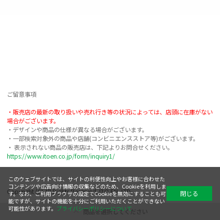
ご留意事項

・販売店の最新の取り扱いや売れ行き等の状況によっては、店頭に在庫がない
場合がございます。
・デザインや商品の仕様が異なる場合がございます。

・一部検索対象外の商品や店舗(コンビニエンスストア等)がございます。

https://www.itoen.co.jp/form/inquiry1/
このウェブサイトでは、サイトの利便性向上やお客様に合わせた
コンテンツや広告向け情報の収集などのため、Cookieを利用しま
Copyright (C) All Rights Reserved. ITO EN, LTD.
閉じる
す。なお、ご利用ブラウザの設定でCookieを無効にすることも可
能ですが、サイトの機能を十分にご利用いただくことができない
可能性があります。
プライバシーポリシーについて
商品を選択してください