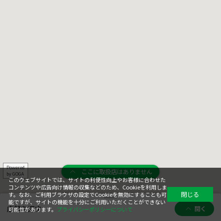
Powered
ここに取扱店はありません
by GOGA
このウェブサイトでは、サイトの利便性向上やお客様に合わせた
コンテンツや広告向け情報の収集などのため、Cookieを利用しま
閉じる
す。なお、ご利用ブラウザの設定でCookieを無効にすることも可
能ですが、サイトの機能を十分にご利用いただくことができない
店舗を探す
開く
可能性があります。
プライバシーポリシーについて