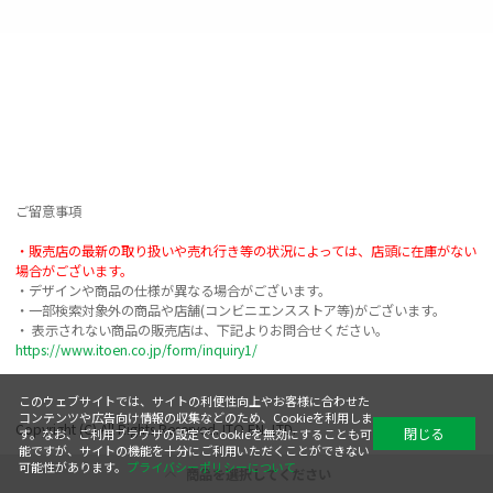
ご留意事項

・販売店の最新の取り扱いや売れ行き等の状況によっては、店頭に在庫がない
場合がございます。
・デザインや商品の仕様が異なる場合がございます。

・一部検索対象外の商品や店舗(コンビニエンスストア等)がございます。

https://www.itoen.co.jp/form/inquiry1/
このウェブサイトでは、サイトの利便性向上やお客様に合わせた
コンテンツや広告向け情報の収集などのため、Cookieを利用しま
Copyright (C) All Rights Reserved. ITO EN, LTD.
閉じる
す。なお、ご利用ブラウザの設定でCookieを無効にすることも可
能ですが、サイトの機能を十分にご利用いただくことができない
可能性があります。
プライバシーポリシーについて
商品を選択してください