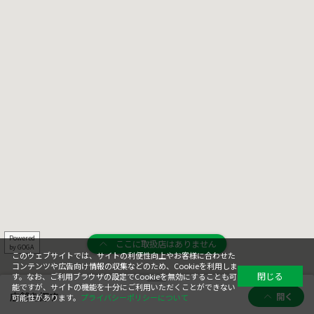
Powered
ここに取扱店はありません
by GOGA
このウェブサイトでは、サイトの利便性向上やお客様に合わせた
コンテンツや広告向け情報の収集などのため、Cookieを利用しま
閉じる
す。なお、ご利用ブラウザの設定でCookieを無効にすることも可
能ですが、サイトの機能を十分にご利用いただくことができない
店舗を探す
開く
可能性があります。
プライバシーポリシーについて