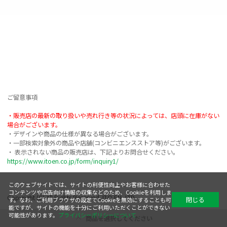
ご留意事項

・販売店の最新の取り扱いや売れ行き等の状況によっては、店頭に在庫がない
場合がございます。
・デザインや商品の仕様が異なる場合がございます。

・一部検索対象外の商品や店舗(コンビニエンスストア等)がございます。

https://www.itoen.co.jp/form/inquiry1/
このウェブサイトでは、サイトの利便性向上やお客様に合わせた
コンテンツや広告向け情報の収集などのため、Cookieを利用しま
Copyright (C) All Rights Reserved. ITO EN, LTD.
閉じる
す。なお、ご利用ブラウザの設定でCookieを無効にすることも可
能ですが、サイトの機能を十分にご利用いただくことができない
可能性があります。
プライバシーポリシーについて
商品を選択してください