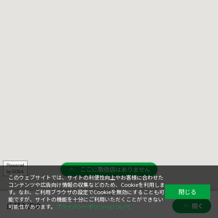
Powered
ここに取扱店はありません
by GOGA
このウェブサイトでは、サイトの利便性向上やお客様に合わせた
コンテンツや広告向け情報の収集などのため、Cookieを利用しま
閉じる
す。なお、ご利用ブラウザの設定でCookieを無効にすることも可
能ですが、サイトの機能を十分にご利用いただくことができない
店舗を探す
開く
可能性があります。
プライバシーポリシーについて