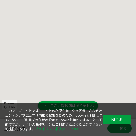
Powered
ここに取扱店はありません
by GOGA
このウェブサイトでは、サイトの利便性向上やお客様に合わせた
コンテンツや広告向け情報の収集などのため、Cookieを利用しま
閉じる
す。なお、ご利用ブラウザの設定でCookieを無効にすることも可
能ですが、サイトの機能を十分にご利用いただくことができない
店舗を探す
開く
可能性があります。
プライバシーポリシーについて